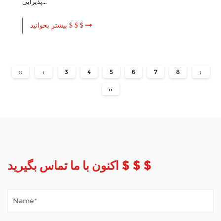
پذیرایی...
بیشتر بخوانید $ $ $
‹‹
‹
3
4
5
6
7
8
›
››
اکنون با ما تماس بگیرید $ $ $