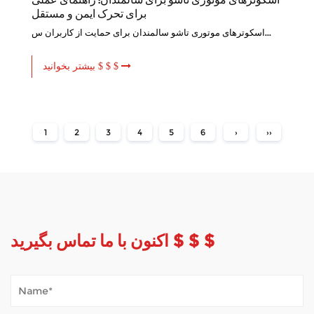
برای تحرک ایمن و مستقل
اسکوترهای موتوری تاشو سالمندان برای حمایت از کاربران س...
بیشتر بخوانید $ $ $
1
2
3
4
5
6
›
››
اکنون با ما تماس بگیرید $ $ $