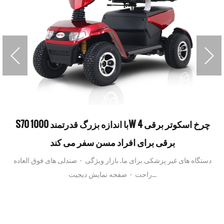
S70 با اندازه بزرگ قدرتمند 1000W 4 چرخ اسکوتر برقی
برقی برای افراد مسن سفر می کند
دستگاه های غیر پزشکی برای ما. بازار ویژگی · صندلی های فوق العاده
راحت · صفحه نمایش دیجیت...