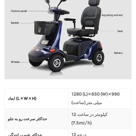
1280 (L) × 650 (W) × 990
ابعاد (L × W × H)
(ساعت) میلی متر
12 کیلومتر در ساعت
حداکثر سرعت رو به جلو
(7.5mi/h)
12 درجه
حداکثر شیب رانندگی