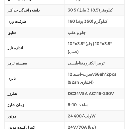
30 5 کیلومتر (18.5 3 مایل)
دامنه رانندگی حداکثر
160 کیلوگرم (350 پوند)
ظرفیت وزن
جلو و عقب
تعلیق
10 "x3.5" (جلو) 10 "x3.5"
اندازه تایر
(عقب)
ترمز الکترومغناطیسی
سیستم ترمز
سرب-اسید 12v38ah*2pcs
باتری
(52ah اختیاری)
DC24V5A AC115-230V
شارژر
8-10 ساعت
زمان شارژ
24 ولت/400W
موتور
24V/70A (پویا)
کنترل کننده موتور