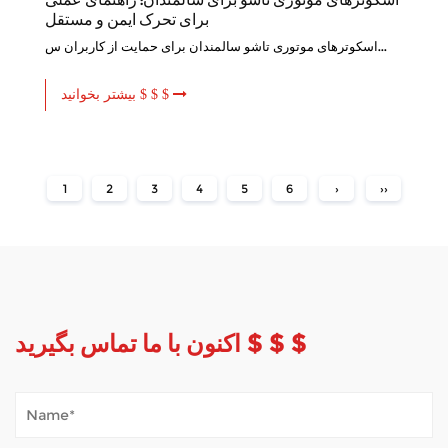
برای تحرک ایمن و مستقل
اسکوترهای موتوری تاشو سالمندان برای حمایت از کاربران س...
بیشتر بخوانید $ $ $
1
2
3
4
5
6
›
››
اکنون با ما تماس بگیرید $ $ $