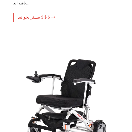
یافته اند...
بیشتر بخوانید $ $ $