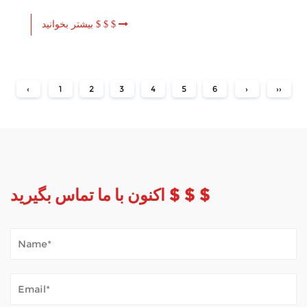
بیشتر بخوانید $ $ $
‹
1
2
3
4
5
6
›
››
اکنون با ما تماس بگیرید $ $ $