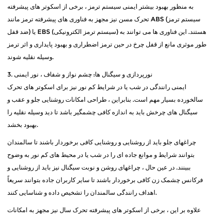
به منظور بهبود بیشتر ایمنی سیستم ترمز ، برخی از اسکوتر های پیشرفته
تحرک مسن نیز مجهز به فناوری های پیشرفته ترمز مانند ABS (سیستم ترمز
ضد قفل) یا EBS (سیستم ترمز الکترونیکی) هستند. این فناوری ها می توانند به
طور موثری مانع از قفل چرخ در حین ترمز اضطراری و بهبود پایداری و اثر ترمز
وسیله نقلیه شوند.
3. نورپردازی و سیگنال ها: چشم نواز و شفاف ، نور ایمنی
ایمنی رانندگی در شب یا در شرایط کم نور نیز برای اسکوتر های تحرک
سالخورده بسیار مهم است. بنابراین ، طراحی امکانات روشنایی جلو و عقب و
سیگنال های چرخش باید به اندازه کافی چشمگیر باشد تا دید وسیله نقلیه را
بهبود بخشد.
چراغهای جلو باید از روشنایی و روشنایی کافی برخوردار باشند تا سالمندان
بتوانند شرایط و موانع جاده ای را در شب یا در محیط های کم نور به وضوح
ببینند. در عین حال ، چراغهای روشن و نوبت سیگنال نیز باید از روشنایی و
فرکانس چشمک زن کافی برخوردار باشند تا سایر کاربران جاده بتوانند سریعاً
اهداف رانندگی سالمندان را تشخیص داده و شناسایی کنند.
علاوه بر این ، برخی از اسکوتر های پیشرفته تحرک سال نیز مجهز به امکانات