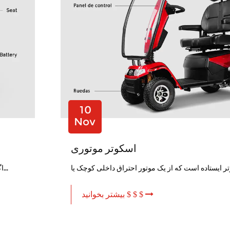
10
Nov
اسکوتر موتوری
اگر عزیز شما از تحرک محدود رنج می برد ، الف اسکوتر تحرک سالمندان م...
بیشتر بخوانید $ $ $