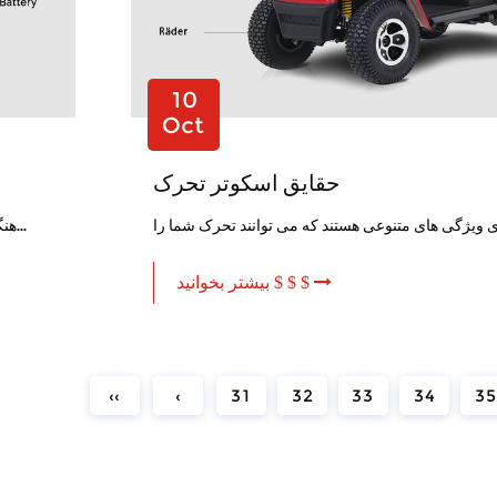
10
Oct
حقایق اسکوتر تحرک
هنگام خرید یک اسکوتر موتوری سالخورده ، حتما لاستیک های سایش و پارگی...
بیشتر بخوانید $ $ $
‹‹
‹
31
32
33
34
35