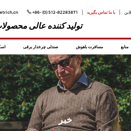
لاین
با ما تماس بگیرید
+86- (0) 512-82283871
trich.cn
تولید کننده عالی محصول
منابع
مسافرت باهوش
صندلی چرخدار برقی
اسک
خبر