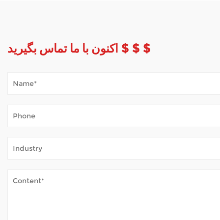
اکنون با ما تماس بگیرید $ $ $
Mobility چگونه آب و هوای فضای باز را کنترل می کند؟
Jan 02, 2026
زه های محلی، لذت بردن از یک پارک، یا صرفاً هوای تازه - بدون خستگی مداوم.
هنگامی که یک روروک مخصوص بچه ها به طور منظم ...
چگونه ویلچرهای برقی ایمنی را تضمین می کنند؟
Dec 31, 2025
ویلچرهای برقی به افرادی که محدودیت حرکتی دارند کمک بسیار مهمی می کند و آنها را قادر می سازد تا با افزایش اعتماد به نفس در خانه ها، جوامع و فراتر از آن حرکت کنند. به عنوان یک مورد اعتماد تولید کننده عمده ویلچر ، ما بر طراحی عمدی تمرکز می کنیم که پادمان
ها را ادغام می کند، عملکرد ثابت...
ساختار قاب برای ویلچرهای برقی چقدر مهم است؟