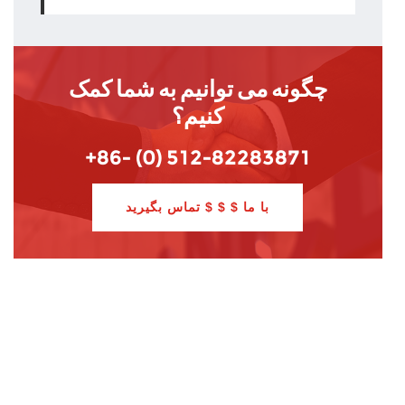
چگونه می توانیم به شما کمک
کنیم؟
+86- (0) 512-82283871
با ما $ $ $ تماس بگیرید