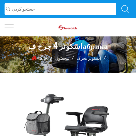
اسکوتر 4 چرخ فабрика
/
/
/
اسکوتر تحرک
محصول
خانه